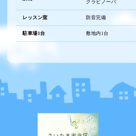
クラビノーバ
レッスン室
防音完備
駐車場1台
敷地内1台