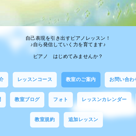
自己表現を引き出すピアノレッスン！
♪自ら発信していく力を育てます♪
ピアノ はじめてみませんか？
介
レッスンコース
教室のご案内
お問い合わ
問
教室ブログ
フォト
レッスンカレンダー
教室規約
追加レッスン