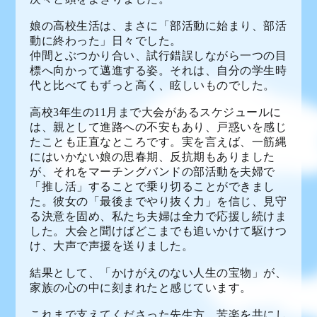
娘の高校生活は、まさに「部活動に始まり、部活
動に終わった」日々でした。
仲間とぶつかり合い、試行錯誤しながら一つの目
標へ向かって邁進する姿。それは、自分の学生時
代と比べてもずっと高く、眩しいものでした。
高校3年生の11月まで大会があるスケジュールに
は、親として進路への不安もあり、戸惑いを感じ
たことも正直なところです。
実を言えば、一筋縄
にはいかない娘の思春期、反抗期もありました
が、それをマーチングバンドの部活動を夫婦で
「推し活」することで乗り切ることができまし
た。
彼女の「最後までやり抜く力」を信じ、見守
る決意を固め、
私たち夫婦は全力で応援し続けま
した。大会と聞けばどこまでも追いかけて駆けつ
け、大声で声援を送りました。
結果として、「かけがえのない人生の宝物」が、
家族の心の中に刻まれたと感じています。
これまで支えてくださった先生方、苦楽を共にし