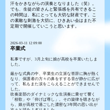
汗をかきながらの演奏となりました（笑）。
でも、生徒の皆さんと緊張感を共有できるこ
の時間は、私にとっても大切な財産です。こ
の素敵な刺激を大切に、ひきあい会はまた不
定期で開催していこうと思います。
2026-03-11 12:09:00
卒業式
私事ですが、3月上旬に娘が高校を卒業いたしま
した。
厳かな式典の中、卒業生の立派な答辞に胸が熱く
なり、保護者の方々の鼻をすする音が静かに広が
って、私もまた涙をこらえることができませんで
した。
吹奏楽部のダイナミックな生演奏に乗せて響く
「校歌」や「仰げば尊し」。その旋律を聴きなが
ら、娘が高校で過ごした濃密な3年間の思い出が
次々と頭をよぎりました。