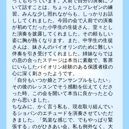
ってもらっています。人前で自分の演奏につ
いて話すことは、ちょっとしたプレゼンの練
習。みんな少し照れながらも、しっかりお話
ししてくれました。今回の会で人前での演奏
が初めてだった小学生の生徒さん、堂々とし
た演奏を披露してくれました。その頼もしい
姿に胸が熱くなります。また、中学生の生徒
さんは、妹さんのバイオリンのために難しい
伴奏を引き受けてくれました。姉妹ならでは
の息の合ったステージは本当に素敵で、客席
にいらしたバイオリン経験のある保護者様の
心に深く刺さったようです。
「自分もいつか娘とアンサンブルをしたい」
その後のレッスンでそう感動を伝えてくださ
った時、この会を開いて本当に良かったと心
から思いました。
ちなみに、かく言う私も、現在取り組んでい
るショパンのエチュードを演奏させていただ
きました。「気楽な感じで、でもやっぱり緊
張する」のがひきあい会。私も例外なく、大