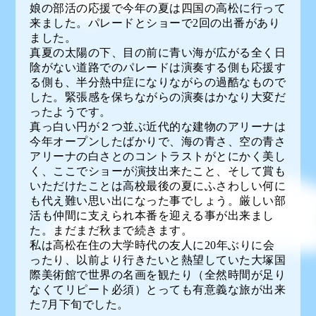
娘の部活の応援で今年の夏は四国の高松に行って
来ました。パレードとショーで2回の出番があり
ました。
真夏の太陽の下、目の前に青い海が広がる全く日
陰がない道路でのパレードは演奏する側も応援す
る側も、半分熱中症になりながらの過酷なもので
した。緊張感を保ちながらの演奏はかなり大変だ
ったようです。
真っ白い円が２つ並ぶ近代的な建物のアリーナは
今年オープンしたばかりで、海の青さ、空の青さ
アリーナの白さとのコントラストがとにかく美し
く、ここでショーが演技出来たこと、そして賞も
いただけたことは高校最後の夏にふさわしい何に
も代え難い思い出になった事でしょう。厳しい部
活も仲間に支えられ本番を迎える事が出来まし
た。まだまだ秋まで続きます。
私は高松在住の大学時代の友人に20年ぶりに会
ったり、以前より行きたいと熱望していた大塚国
際美術館で世界の名画を観たり（全然時間が足り
なくてリピート必須）とっても有意義な旅が出来
た7月下旬でした。