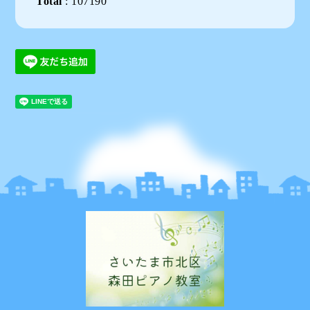
Total
:
107190