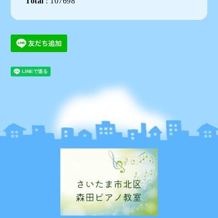
Total
:
107698