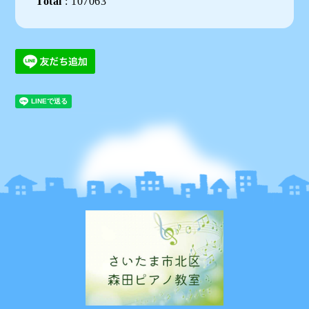
Total
:
107063