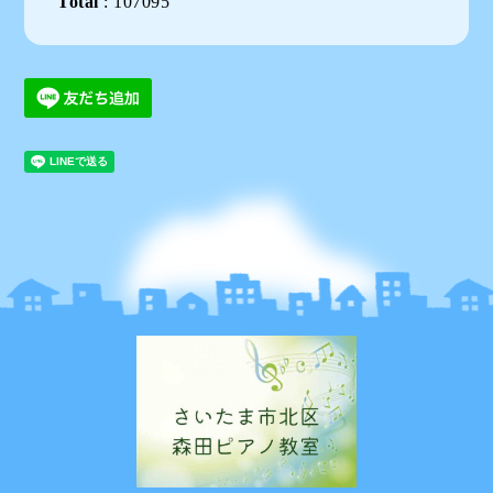
Total
:
107095