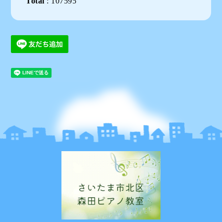
Total
:
107595