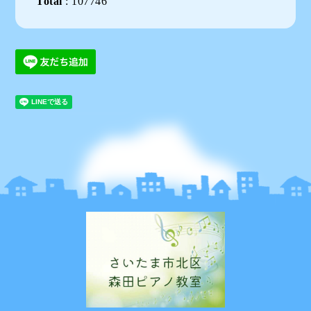
Total
:
107746