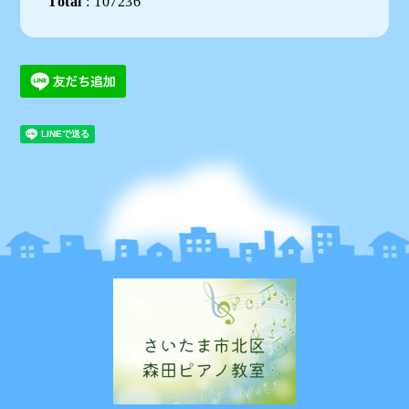
Total
:
107236