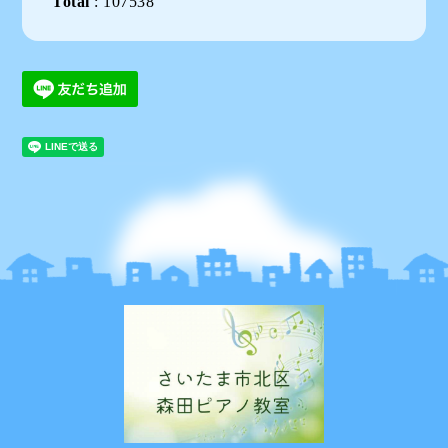
Total
:
107538