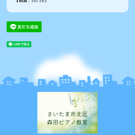
Total
:
107193