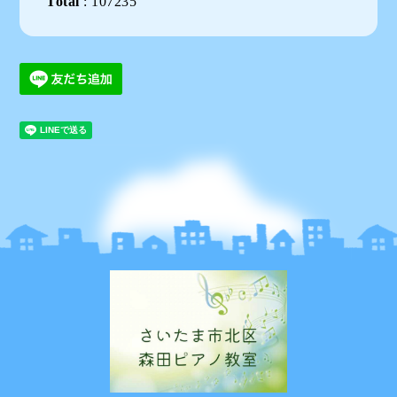
Total
:
107235