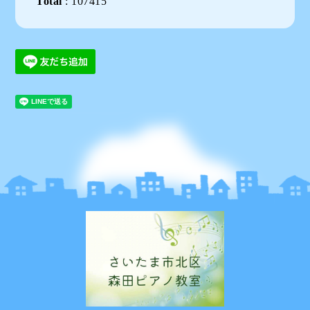
Total
:
107415