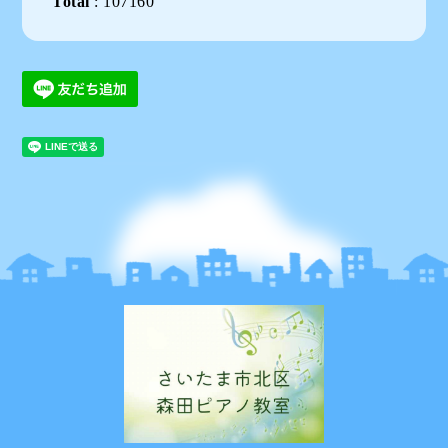
Total
:
107160