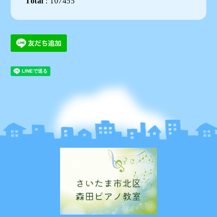
Total
:
107455