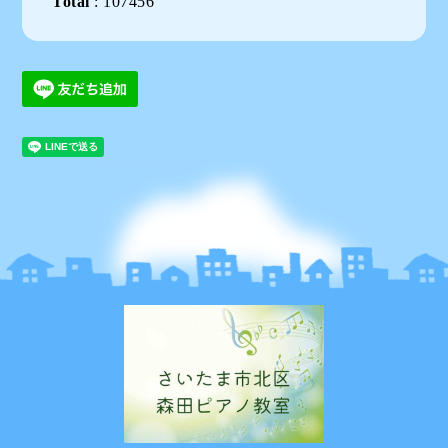
Total
:
107456