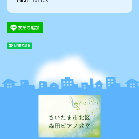
Total
:
107173