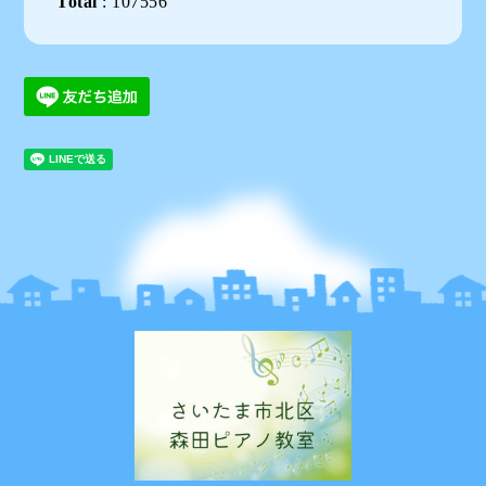
Total
:
107556