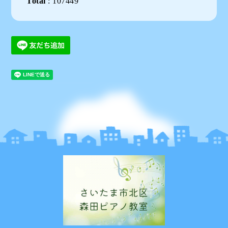
Total
:
107449