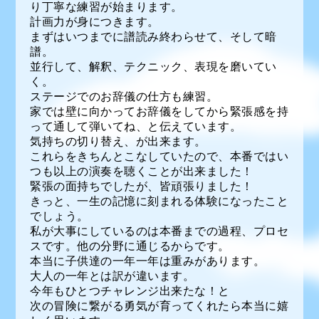
り丁寧な練習が始まります。
計画力が身につきます。
まずはいつまでに譜読み終わらせて、そして暗
譜。
並行して、解釈、テクニック、表現を磨いてい
く。
ステージでのお辞儀の仕方も練習。
家では壁に向かってお辞儀をしてから緊張感を持
って通して弾いてね、と伝えています。
気持ちの切り替え、が出来ます。
これらをきちんとこなしていたので、本番ではい
つも以上の演奏を聴くことが出来ました！
緊張の面持ちでしたが、皆頑張りました！
きっと、一生の記憶に刻まれる体験になったこと
でしょう。
私が大事にしているのは本番までの過程、プロセ
スです。他の分野に通じるからです。
本当に子供達の一年一年は重みがあります。
大人の一年とは訳が違います。
今年もひとつチャレンジ出来たな！と
次の冒険に繋がる勇気が育ってくれたら本当に嬉