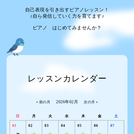
自己表現を引き出すピアノレッスン！
♪自ら発信していく力を育てます♪
ピアノ はじめてみませんか？
レッスンカレンダー
2026年02月
« 前の月
次の月 »
日
月
火
水
木
金
土
01
02
03
04
05
06
07